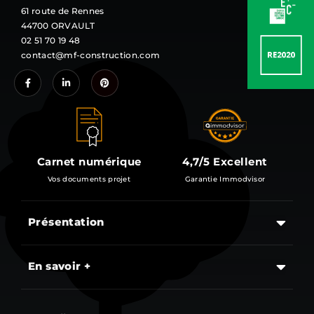
61 route de Rennes
44700 ORVAULT
02 51 70 19 48
contact@mf-construction.com
Carnet numérique
4,7/5 Excellent
Vos documents projet
Garantie Immodvisor
Présentation
Les étapes d’un projet de construction d’une maison
En savoir +