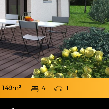
149m²
4
1