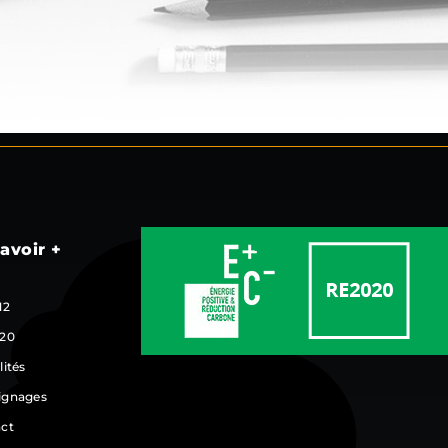
avoir +
12
20
lités
ignages
ct