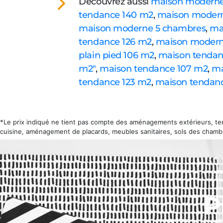
Découvrez aussi
maison moderne 
tendance 140 m2
,
maison modern
maison moderne 5 chambres
,
ma
tendance 126 m2
,
maison modern
plain pied 106 m2
,
maison tendan
m2"
,
maison tendance 107 m2
,
ma
tendance 123 m2
,
maison tendanc
*Le prix indiqué ne tient pas compte des aménagements extérieurs, terr
cuisine, aménagement de placards, meubles sanitaires, sols des chambr
P