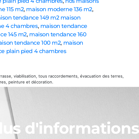
plain pied 4 chambres
,
nos maisons
e 115 m2
,
maison moderne 136 m2
,
ison tendance 149 m2
maison
e 4 chambres
,
maison tendance
ce 145 m2
,
maison tendance 160
ison tendance 100 m2
,
maison
e plain pied 4 chambres
asse, viabilisation, tous raccordements, évacuation des terres,
es, peinture et décoration.
lus d'informations