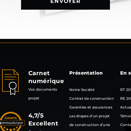
ENVOYER
Carnet
Présentation
En s
numérique
Vos documents
Notre Société
RT 20
projet
Contrat de construction
RE 20
Garanties et assurances
Actua
4,7/5
Les étapes d’un projet
Témo
Excellent
de construction d’une
Conta