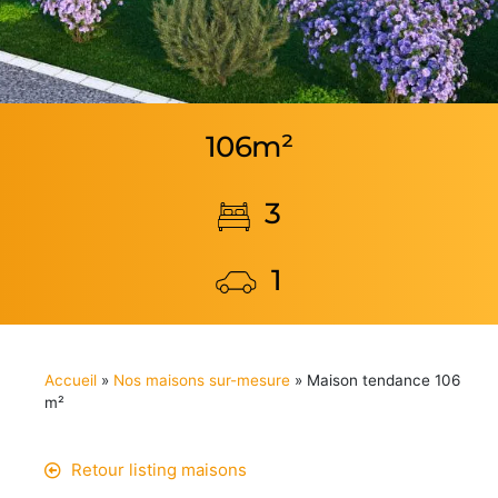
106m²
3
1
Accueil
»
Nos maisons sur-mesure
»
Maison tendance 106
m²
Retour listing maisons