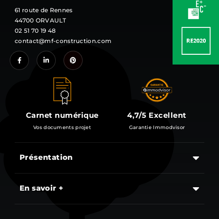
61 route de Rennes
44700 ORVAULT
02 51 70 19 48
contact@mf-construction.com
Carnet numérique
4,7/5 Excellent
Vos documents projet
Garantie Immodvisor
Présentation
Les étapes d’un projet de construction d’une maison
En savoir +