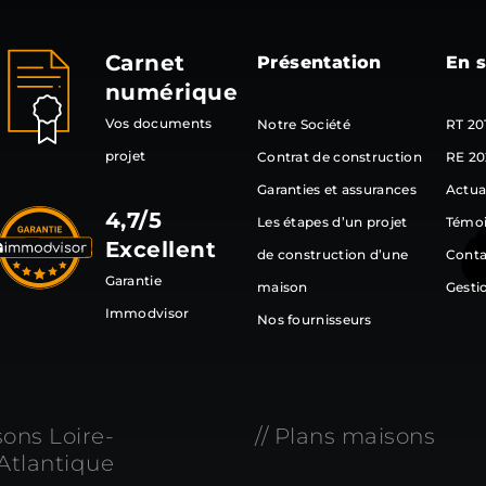
Carnet
Présentation
En s
numérique
Vos documents
Notre Société
RT 20
projet
Contrat de construction
RE 20
Garanties et assurances
Actua
4,7/5
Les étapes d’un projet
Témo
Excellent
de construction d’une
Conta
Garantie
maison
Gesti
Immodvisor
Nos fournisseurs
sons Loire-
// Plans maisons
Atlantique