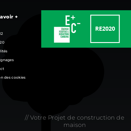
avoir +
12
20
lités
ignages
ct
on des cookies
// Votre Projet de construction de
maison