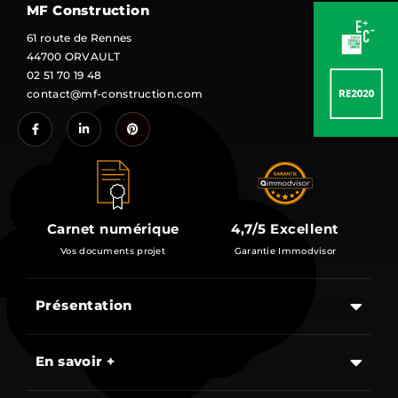
MF Construction
61 route de Rennes
44700 ORVAULT
02 51 70 19 48
contact@mf-construction.com
Carnet numérique
4,7/5 Excellent
Vos documents projet
Garantie Immodvisor
Présentation
Les étapes d’un projet de construction d’une maison
En savoir +