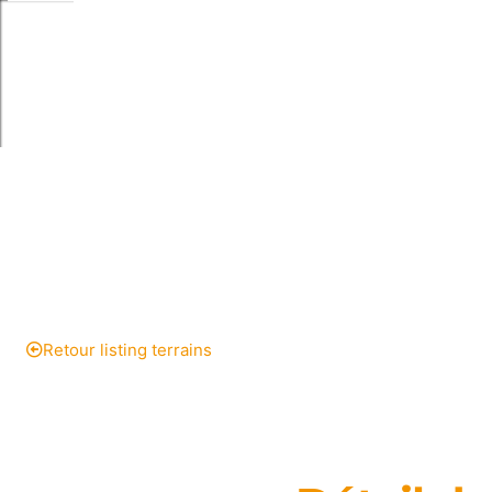
MAISONS SUR MESURE
RÉALISATIONS
MAISONS ESSENTIEL
Retour listing terrains