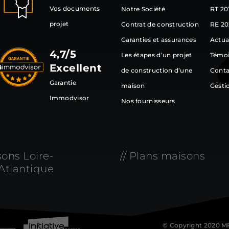
Vos documents
Notre Société
RT 20
projet
Contrat de construction
RE 20
Garanties et assurances
Actua
4,7/5
Les étapes d’un projet
Témo
Excellent
de construction d’une
Conta
Garantie
maison
Gesti
Immodvisor
Nos fournisseurs
sons Loire-
// Plans maisons
Atlantique
© Copyright 2020 MF