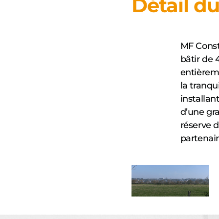
Détail du
MF Const
bâtir de
entièreme
la tranqu
installan
d’une gra
réserve d
partenair