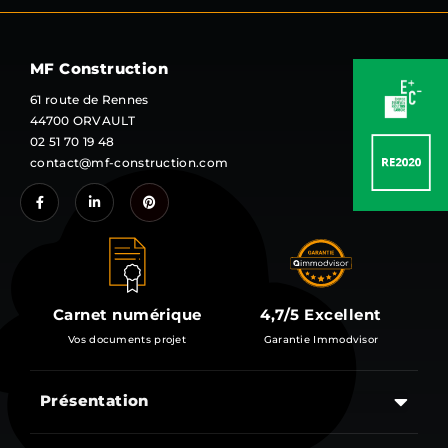
MF Construction
61 route de Rennes
44700 ORVAULT
02 51 70 19 48
contact@mf-construction.com
Carnet numérique
4,7/5 Excellent
Vos documents projet
Garantie Immodvisor
Présentation
Les étapes d’un projet de construction d’une maison