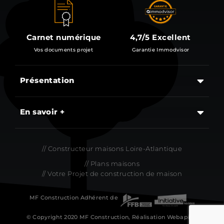
Carnet numérique
4,7/5 Excellent
Vos documents projet
Garantie Immodvisor
Présentation
Les étapes d’un projet de construction d’une maison
En savoir +
// Constructeur maisons Loire-Atlantique
// Plans maisons
// Votre Projet de construction de maison
MF Construction Adhérent de
© Copyright 2020 MF Construction, Réalisation
Webapic –