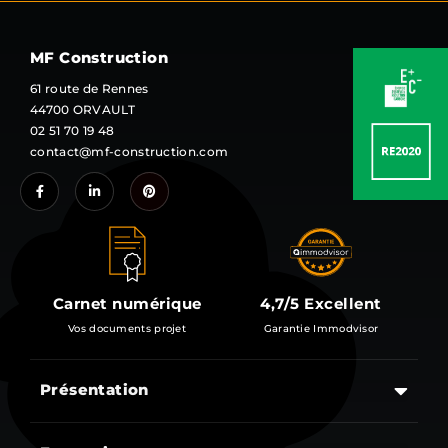
MF Construction
61 route de Rennes
44700 ORVAULT
02 51 70 19 48
contact@mf-construction.com
Carnet numérique
4,7/5 Excellent
Vos documents projet
Garantie Immodvisor
Présentation
Les étapes d’un projet de construction d’une maison