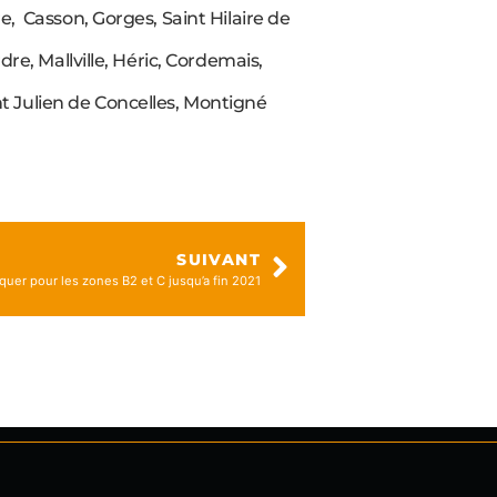
e, Casson, Gorges, Saint Hilaire de
re, Mallville, Héric, Cordemais,
t Julien de Concelles, Montigné
SUIVANT
quer pour les zones B2 et C jusqu’a fin 2021