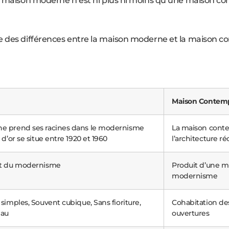
i “maison moderne n’est ni plus ni moins qu’une maison c
ue des différences entre la maison moderne et la maiso
Maison Contem
e prend ses racines dans le modernisme
La maison contem
 d’or se situe entre 1920 et 1960
l’architecture r
nt du modernisme
Produit d’une mu
modernisme
simples, Souvent cubique, Sans fioriture,
Cohabitation des
eau
ouvertures