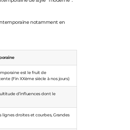
ontemporaine de style “moderne”.
n contemporaine notamment en
poraine
poraine est le fruit de
écente (Fin XXème siècle à nos jours)
ltitude d’influences dont le
 lignes droites et courbes, Grandes