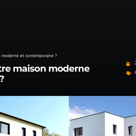
NOUS C
DEVIS G
n moderne et contemporaine ?
ntre maison moderne
?