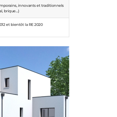
porains, innovants et traditionnels
al, brique…)
012 et bientôt la RE 2020