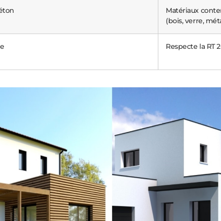
éton
Matériaux contem
(bois, verre, mét
te
Respecte la RT 2