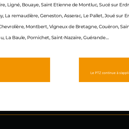
re, Ligné, Bouaye, Saint Etienne de Montluc, Sucé sur Erdr
y, La remaudière, Geneston, Asserac, Le Pallet, Joué sur Erd
evrolière, Montbert, Vigneux de Bretagne, Couëron, Sain
au, La Baule, Pornichet, Saint-Nazaire, Guérande…
Le PTZ continue à s’appli