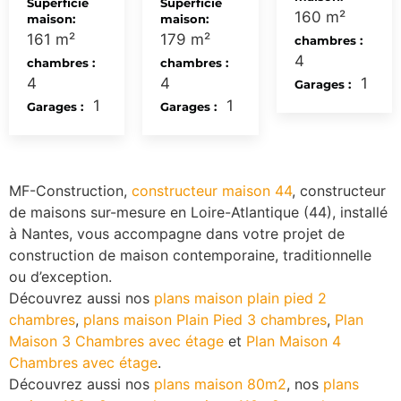
Superficie
Superficie
160 m²
maison:
maison:
161 m²
179 m²
chambres :
4
chambres :
chambres :
4
4
1
Garages :
1
1
Garages :
Garages :
MF-Construction,
constructeur maison 44
, constructeur
de maisons sur-mesure en Loire-Atlantique (44), installé
à Nantes, vous accompagne dans votre projet de
construction de maison contemporaine, traditionnelle
ou d’exception.
Découvrez aussi nos
plans maison plain pied 2
chambres
,
plans maison Plain Pied 3 chambres
,
Plan
Maison 3 Chambres avec étage
et
Plan Maison 4
Chambres avec étage
.
Découvrez aussi nos
plans maison 80m2
, nos
plans