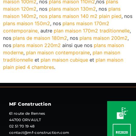
maison 100m2
, nos
plans maison 110m2
,nos
plans
maison 120m2
, nos
plans maison 130m2
, nos
plans
maison 140m2
,
nos plans maison 140 m2 plain pied
, nos
plans maison 150m2
, nos
plans maison 170m2
contemporaine
,
autre
plan maison 170m2 traditionnelle
,
nos
plans de maison 180m2
, nos
plans maison 200m2
,
nos
plans maison 220m2
ainsi que nos
plans maison
moderne
,
plan maison contemporaine
,
plan maison
traditionnelle
et
plan maison cubique
et
plan maison
plain pied 4 chambres
.
MF Construction
61 route de Rennes
44700 ORVAULT
02 51 70 19 48
contact@mf-construction.com