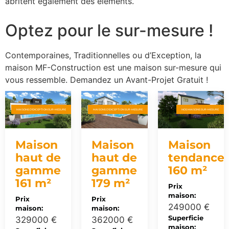
abritent également des élements.
Optez pour le sur-mesure !
Contemporaines, Traditionnelles ou d’Exception, la
maison MF-Construction est une maison sur-mesure qui
vous ressemble. Demandez un Avant-Projet Gratuit !
MAISONS D'EXCEPTION SUR-MESURE
MAISONS D'EXCEPTION SUR-MESURE
NOS MAISONS SUR-MESURE
Maison
Maison
Maison
haut de
haut de
tendance
gamme
gamme
160 m²
161 m²
179 m²
Prix
maison:
Prix
Prix
249000 €
maison:
maison:
Superficie
329000 €
362000 €
maison: