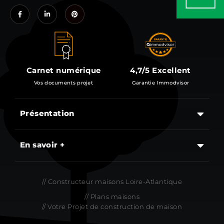
Carnet numérique
4,7/5 Excellent
Vos documents projet
Garantie Immodvisor
Présentation
Les étapes d’un projet de construction d’une maison
En savoir +
// Constructeur maisons Loire-Atlantique
// Plans maisons
// Votre Projet de construction de maison