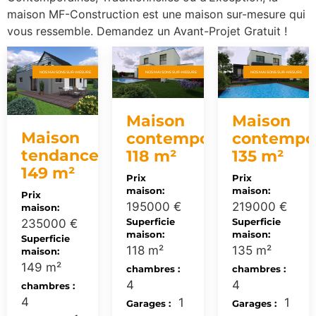
maison MF-Construction est une maison sur-mesure qui
vous ressemble. Demandez un Avant-Projet Gratuit !
NOS MAISONS SUR-MESURE
NOS MAISONS SUR-MESURE
NOS MAISONS SUR-MESURE
Maison
Maison
Maison
contemporaine
contempo
tendance
118 m²
135 m²
149 m²
Prix
Prix
maison:
maison:
Prix
195000 €
219000 €
maison:
Superficie
Superficie
235000 €
maison:
maison:
Superficie
118 m²
135 m²
maison:
149 m²
chambres :
chambres :
4
4
chambres :
4
1
1
Garages :
Garages :