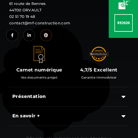
61 route de Rennes
44700 ORVAULT
02 51 70 19 48
contact@mf-construction.com
Carnet numérique
4,7/5 Excellent
Vos documents projet
Garantie Immodvisor
Présentation
Les étapes d’un projet de construction d’une maison
En savoir +