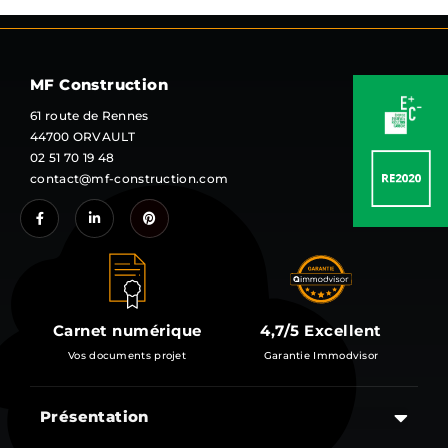
MF Construction
61 route de Rennes
44700 ORVAULT
02 51 70 19 48
contact@mf-construction.com
Carnet numérique
4,7/5 Excellent
Vos documents projet
Garantie Immodvisor
Présentation
Les étapes d’un projet de construction d’une maison