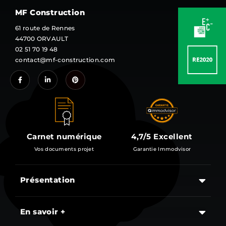
MF Construction
61 route de Rennes
44700 ORVAULT
02 51 70 19 48
contact@mf-construction.com
Carnet numérique
4,7/5 Excellent
Vos documents projet
Garantie Immodvisor
Présentation
Les étapes d’un projet de construction d’une maison
En savoir +