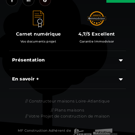
Carnet numérique
4,7/5 Excellent
Vos documents projet
Garantie Immodvisor
Présentation
Les étapes d’un projet de construction d’une maison
En savoir +
// Constructeur maisons Loire-Atlantique
// Plans maisons
// Votre Projet de construction de maison
MF Construction Adhérent de