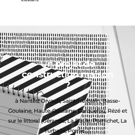
Un projet de
construction maison
?
à Nantes, Orvault, Saint-Herblain, Basse-
Goulaine, Haute-Goulaine, Carquefou, Rézé et
sur le littoral (Gérande, La Baule, Pornichet, La
Turballe, Pornic…).