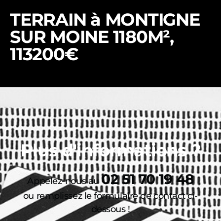
TERRAIN à MONTIGNE
SUR MOINE 1180M²,
113200€
Plus d'informations ?
02 51 70 19 48
Appelez-nous au
ou remplissez le formulaire de contact ci-
dessous !