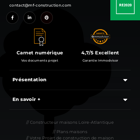
contact@mf-construction.com
Carnet numérique
4,7/5 Excellent
Vos documents projet
Garantie Immodvisor
Présentation
Les étapes d’un projet de construction d’une maison
En savoir +
// Constructeur maisons Loire-Atlantique
// Plans maisons
// Votre Projet de construction de maison