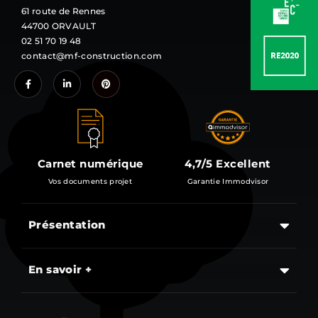
61 route de Rennes
44700 ORVAULT
02 51 70 19 48
contact@mf-construction.com
Carnet numérique
4,7/5 Excellent
Vos documents projet
Garantie Immodvisor
Présentation
Les étapes d’un projet de construction d’une maison
En savoir +