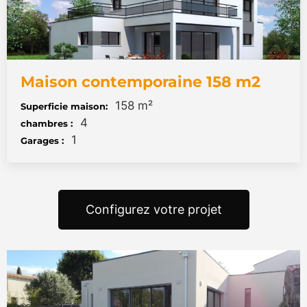
Maison contemporaine 158 m2
158 m²
Superficie maison:
4
chambres :
1
Garages :
Configurez votre projet