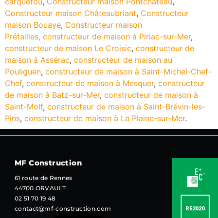
carquefou
,
Constructeur maison Pontchâteau
,
Constructeur maison Châteaubriant
,
Constructeur
maison Bouaye
,
Constructeur maison
Préfailles,
constructeur de maison à Piriac-sur-Mer
,
constructeur de maison Le Croisic
,
constructeur de
maison à Assérac
,
constructeur de maison au
Pouliguen
,
constructeur de maison à Saint-Michel-Chef-
Chef
,
constructeur de maison à Mesquer
,
constructeur
de maison à Batz-sur-Mer
,
constructeur de maison à
Saint-Molf
,
constructeur de maison à Saint-Brévin-les-
Pins
,
constructeur de maison à La Plaine-sur-Mer
.
MF Construction
61 route de Rennes
44700 ORVAULT
02 51 70 19 48
contact@mf-construction.com