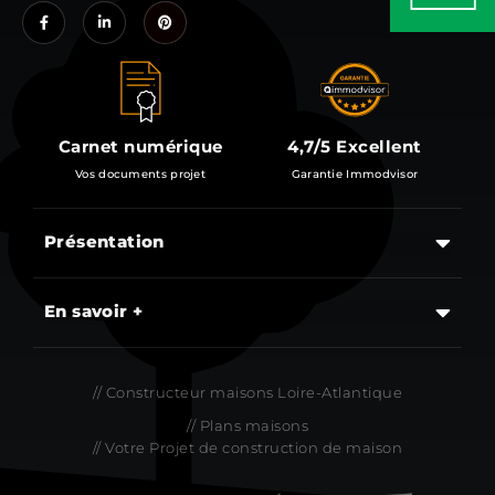
Carnet numérique
4,7/5 Excellent
Vos documents projet
Garantie Immodvisor
Présentation
Les étapes d’un projet de construction d’une maison
En savoir +
// Constructeur maisons Loire-Atlantique
// Plans maisons
// Votre Projet de construction de maison