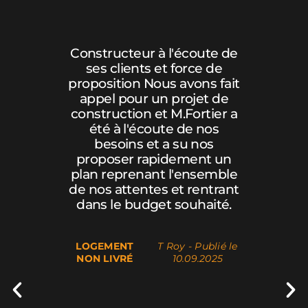
harge du
Constructeur à l'écoute de
Un proje
vi par le
ses clients et force de
la fin 
ravaux.
proposition Nous avons fait
toujour
l'équipe
appel pour un projet de
sérieu
erciale.
construction et M.Fortier a
Constr
été à l'écoute de nos
collabor
besoins et a su nos
réussite
 Publié le 7
proposer rapidement un
Nous ha
l 2023
plan reprenant l'ensemble
et demi
de nos attentes et rentrant
et elle 
dans le budget souhaité.
LOGEMENT
T Roy - Publié le
LOGEMEN
NON LIVRÉ
10.09.2025
LIVRÉ